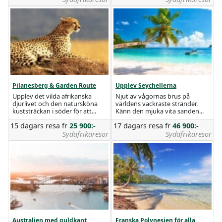
Pilanesberg & Garden Route
Upplev Seychellerna
Upplev det vilda afrikanska
Njut av vågornas brus på
djurlivet och den natursköna
världens vackraste stränder.
kuststräckan i söder för att...
Känn den mjuka vita sanden...
15 dagars resa
fr
25 900:-
17 dagars resa
fr
46 900:-
Sydafrikaresor
Sydafrikaresor
Australien med guldkant
Franska Polynesien för alla