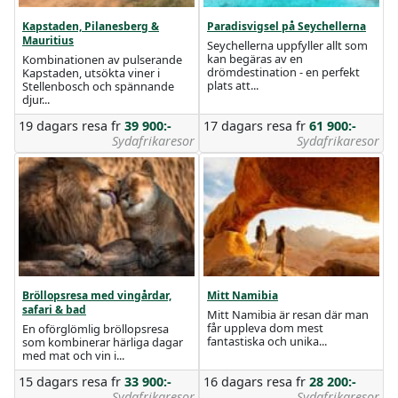
Kapstaden, Pilanesberg &
Paradisvigsel på Seychellerna
Mauritius
Seychellerna uppfyller allt som
kan begäras av en
Kombinationen av pulserande
drömdestination - en perfekt
Kapstaden, utsökta viner i
plats att...
Stellenbosch och spännande
djur...
19 dagars resa
fr
39 900:-
17 dagars resa
fr
61 900:-
Sydafrikaresor
Sydafrikaresor
Bröllopsresa med vingårdar,
Mitt Namibia
safari & bad
Mitt Namibia är resan där man
får uppleva dom mest
En oförglömlig bröllopsresa
fantastiska och unika...
som kombinerar härliga dagar
med mat och vin i...
15 dagars resa
fr
33 900:-
16 dagars resa
fr
28 200:-
Sydafrikaresor
Sydafrikaresor