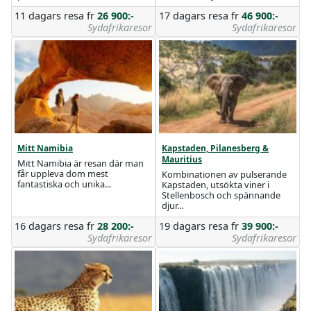
11 dagars resa
fr
26 900:-
17 dagars resa
fr
46 900:-
Sydafrikaresor
Sydafrikaresor
Mitt Namibia
Kapstaden, Pilanesberg &
Mauritius
Mitt Namibia är resan där man
får uppleva dom mest
Kombinationen av pulserande
fantastiska och unika...
Kapstaden, utsökta viner i
Stellenbosch och spännande
djur...
16 dagars resa
fr
28 200:-
19 dagars resa
fr
39 900:-
Sydafrikaresor
Sydafrikaresor