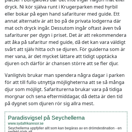
dryck. Ni kör själva runt i Krugerparken med hyrbil
eller bokar på egen hand safariturer med guide. Ett
annat alternativ är att bo på de privata lodgerna där
mat och dryck ingår. Dessutom ingår oftast även två
safariturer per dygn i priset. Det är att rekommendera
att åka på safaritur med guide, då det kan vara väldigt
svårt att själv hitta och se djuren. För guiderna som är
mer vana, är det mycket lättare att tidigt upptäcka
djuren och därför är chansen större att se fler djur.
Vanligtvis brukar man spendera några dagar i parken
för att till fullo utnyttja möjligheterna att se så många
djur som möjligt. Safariturerna brukar vara på tidiga
morgnar och sena eftermiddagar, då detta är den tid
på dygnet som djuren rör sig allra mest.
Paradisvigsel på Seychellerna
www.sydafrikaresor.se
Seychellerna uppfyller allt som kan begäras av en drömdestination - en
perfekt plats att...