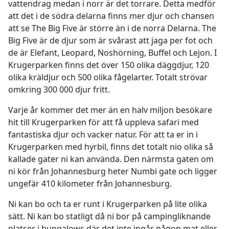
vattendrag medan i norr är det torrare. Detta medför
att det i de södra delarna finns mer djur och chansen
att se The Big Five är större än i de norra Delarna. The
Big Five är de djur som är svårast att jaga per fot och
de är Elefant, Leopard, Noshörning, Buffel och Lejon. I
Krugerparken finns det över 150 olika däggdjur, 120
olika kräldjur och 500 olika fågelarter. Totalt strövar
omkring 300 000 djur fritt.
Varje år kommer det mer än en halv miljon besökare
hit till Krugerparken för att få uppleva safari med
fantastiska djur och vacker natur. För att ta er in i
Krugerparken med hyrbil, finns det totalt nio olika så
kallade gater ni kan använda. Den närmsta gaten om
ni kör från Johannesburg heter Numbi gate och ligger
ungefär 410 kilometer från Johannesburg.
Ni kan bo och ta er runt i Krugerparken på lite olika
sätt. Ni kan bo statligt då ni bor på campingliknande
platser i bungalows där det inte ingår någon mat eller