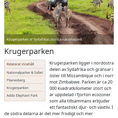
Krugerparken är Sydafrikas största nationalpark
Krugerparken
Krugerparken ligger i nordöstra
Relaterat innehåll
delen av Sydafrika och gränsar i
Nationalparker & Safari
öster till Mozambique och i norr
Pilanesberg
mot Zimbabwe. Parken är ca 20
Krugerparken
000 kvadratkilometer stort och
är uppdelad i fjorton ecozoner
Addo Elephant Park
som alla tillsammans erbjuder
ett fantastiskt djur- och växtliv. I
de södra delarna är det mer frodigt och mer