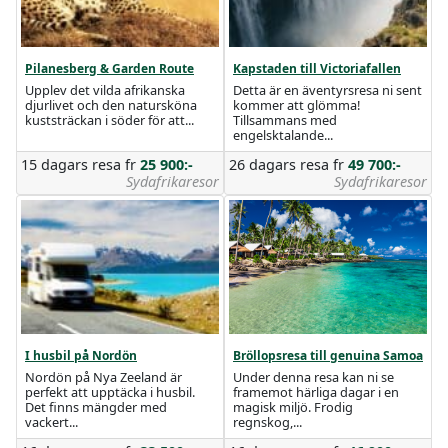
Pilanesberg & Garden Route
Kapstaden till Victoriafallen
Upplev det vilda afrikanska
Detta är en äventyrsresa ni sent
djurlivet och den natursköna
kommer att glömma!
kuststräckan i söder för att...
Tillsammans med
engelsktalande...
15 dagars resa
fr
25 900:-
26 dagars resa
fr
49 700:-
Sydafrikaresor
Sydafrikaresor
I husbil på Nordön
Bröllopsresa till genuina Samoa
Nordön på Nya Zeeland är
Under denna resa kan ni se
perfekt att upptäcka i husbil.
framemot härliga dagar i en
Det finns mängder med
magisk miljö. Frodig
vackert...
regnskog,...