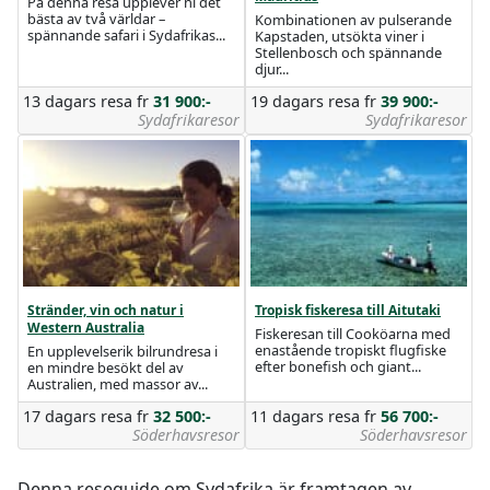
På denna resa upplever ni det
bästa av två världar –
Kombinationen av pulserande
spännande safari i Sydafrikas...
Kapstaden, utsökta viner i
Stellenbosch och spännande
djur...
13 dagars resa
fr
31 900:-
19 dagars resa
fr
39 900:-
Sydafrikaresor
Sydafrikaresor
Stränder, vin och natur i
Tropisk fiskeresa till Aitutaki
Western Australia
Fiskeresan till Cooköarna med
enastående tropiskt flugfiske
En upplevelserik bilrundresa i
efter bonefish och giant...
en mindre besökt del av
Australien, med massor av...
17 dagars resa
fr
32 500:-
11 dagars resa
fr
56 700:-
Söderhavsresor
Söderhavsresor
Denna reseguide om Sydafrika är framtagen av