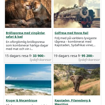
Bröllopsresa med vingårdar,
Golfresa med Rovos Rail
safari & bad
Följ med på världens lyxigaste
tågresa – kombinerat med
En oförglömlig bröllopsresa
Kapstaden, Sydafrikas viner,...
som kombinerar härliga dagar
med mat och vin i...
15 dagars resa
fr
33 900:-
19 dagars resa
fr
95 200:-
Sydafrikaresor
Sydafrikaresor
Kruger & Moçambique
Kapstaden, Pilanesberg &
Mauritius