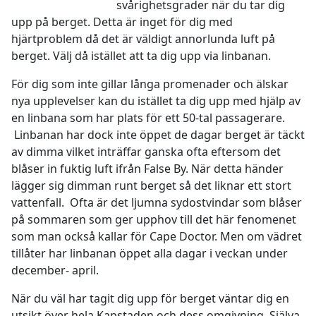
svårighetsgrader när du tar dig
upp på berget. Detta är inget för dig med
hjärtproblem då det är väldigt annorlunda luft på
berget. Välj då istället att ta dig upp via linbanan.
För dig som inte gillar långa promenader och älskar
nya upplevelser kan du istället ta dig upp med hjälp av
en linbana som har plats för ett 50-tal passagerare.
Linbanan har dock inte öppet de dagar berget är täckt
av dimma vilket inträffar ganska ofta eftersom det
blåser in fuktig luft ifrån False By. När detta händer
lägger sig dimman runt berget så det liknar ett stort
vattenfall. Ofta är det ljumna sydostvindar som blåser
på sommaren som ger upphov till det här fenomenet
som man också kallar för Cape Doctor. Men om vädret
tillåter har linbanan öppet alla dagar i veckan under
december- april.
När du väl har tagit dig upp för berget väntar dig en
utsikt över hela Kapstaden och dess omgivning. Själva